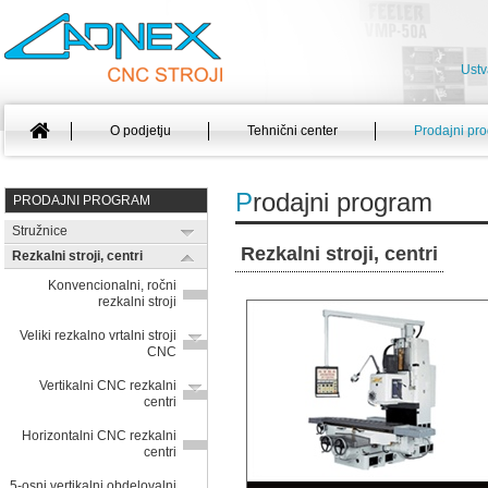
Ustv
O podjetju
Tehnični center
Prodajni pr
P
rodajni program
PRODAJNI PROGRAM
Stružnice
Rezkalni stroji, centri
Rezkalni stroji, centri
Konvencionalni, ročni
rezkalni stroji
Veliki rezkalno vrtalni stroji
CNC
Vertikalni CNC rezkalni
centri
Horizontalni CNC rezkalni
centri
5-osni vertikalni obdelovalni