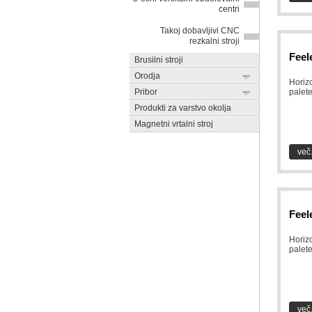
centri
Takoj dobavljivi CNC
rezkalni stroji
Feel
Brusilni stroji
Orodja
Horiz
Pribor
palet
Produkti za varstvo okolja
Magnetni vrtalni stroj
več.
Feel
Horiz
palet
več.