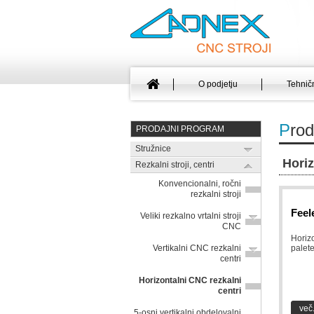
O podjetju
Tehničn
P
rod
PRODAJNI PROGRAM
Stružnice
Horiz
Rezkalni stroji, centri
Konvencionalni, ročni
rezkalni stroji
Feel
Veliki rezkalno vrtalni stroji
CNC
Horiz
Vertikalni CNC rezkalni
palet
centri
Horizontalni CNC rezkalni
centri
več.
5-osni vertikalni obdelovalni