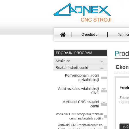
O podjetju
Tehničn
P
rod
PRODAJNI PROGRAM
Stružnice
Ekon
Rezkalni stroji, centri
Konvencionalni, ročni
rezkalni stroji
Feel
Veliki rezkalno vrtalni stroji
CNC
Z del
Vertikalni CNC rezkalni
obrem
centri
Vertikalni CNC orodjarski rezkalni
centri na kotalnih vodilih
Vertikalni CNC rezkalni centri za
več.