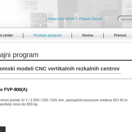
Ustvari nov račun
/
Prijava članov
i center
Prodajni program
Novice
Prenosi
ajni program
omski modeli CNC vertikalnih rezkalnih centrov
er FVP-800(A)
ovnimi pomiki X/ Y / Z 800 / 500 / 505 mm, vpenjalnim konusom vretena ISO 40 in
enitvijo mize do 800 kg.
..