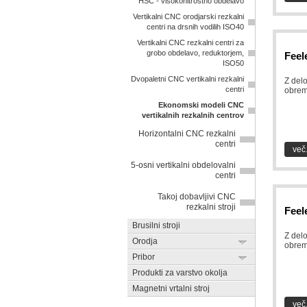
HSC - visokohitrostno obdelavo
Vertikalni CNC orodjarski rezkalni
centri na drsnih vodilih ISO40
Vertikalni CNC rezkalni centri za
grobo obdelavo, reduktorjem,
Feel
ISO50
Dvopaletni CNC vertikalni rezkalni
Z del
centri
obrem
Ekonomski modeli CNC
vertikalnih rezkalnih centrov
Horizontalni CNC rezkalni
centri
več.
5-osni vertikalni obdelovalni
centri
Takoj dobavljivi CNC
rezkalni stroji
Feel
Brusilni stroji
Z del
Orodja
obrem
Pribor
Produkti za varstvo okolja
Magnetni vrtalni stroj
več.