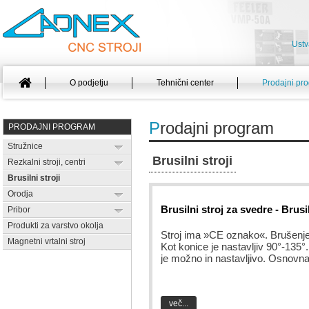
Ustv
O podjetju
Tehnični center
Prodajni pr
P
rodajni program
PRODAJNI PROGRAM
Stružnice
Brusilni stroji
Rezkalni stroji, centri
Brusilni stroji
Orodja
Brusilni stroj za svedre - Brusi
Pribor
Produkti za varstvo okolja
Stroj ima »CE oznako«. Brušenje je
Magnetni vrtalni stroj
Kot konice je nastavljiv 90°-135°
je možno in nastavljivo. Osnovna
več...