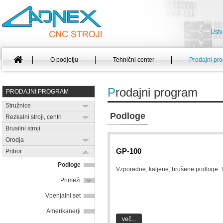
Ustv
O podjetju
Tehnični center
Prodajni pr
P
rodajni program
PRODAJNI PROGRAM
Stružnice
Podloge
Rezkalni stroji, centri
Brusilni stroji
Orodja
GP-100
Pribor
Podloge
Vzporedne, kaljene, brušene podloge. 
Primeži
Vpenjalni set
Amerikanerji
več...