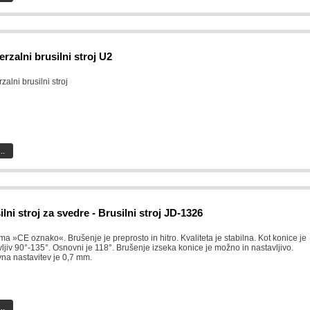
erzalni brusilni stroj U2
zalni brusilni stroj
..
ilni stroj za svedre - Brusilni stroj JD-1326
ima »CE oznako«. Brušenje je preprosto in hitro. Kvaliteta je stabilna. Kot konice je
ljiv 90°-135°. Osnovni je 118°. Brušenje izseka konice je možno in nastavljivo.
na nastavitev je 0,7 mm.
..