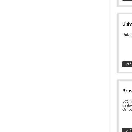
Univ
Univer
več.
Brus
Stroj 
nastav
Osnov
več.