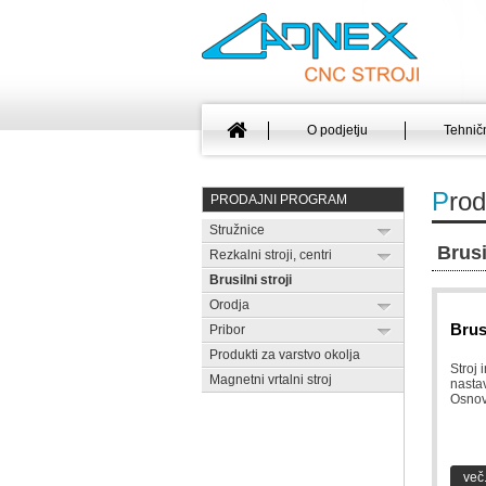
O podjetju
Tehničn
P
rod
PRODAJNI PROGRAM
Stružnice
Brusi
Rezkalni stroji, centri
Brusilni stroji
Orodja
Brus
Pribor
Produkti za varstvo okolja
Stroj 
Magnetni vrtalni stroj
nastav
Osnov
več.