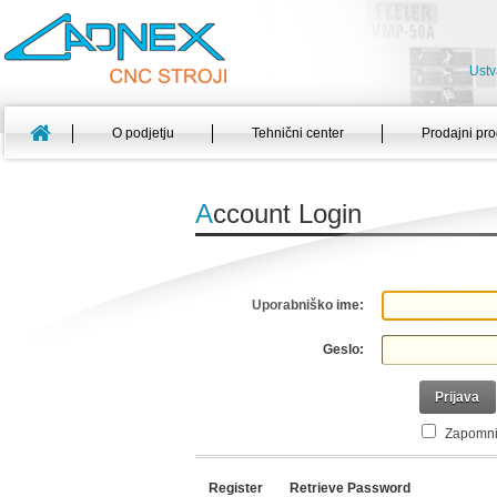
Ustv
O podjetju
Tehnični center
Prodajni pr
A
ccount Login
Uporabniško ime:
Geslo:
Prijava
Zapomni
Register
Retrieve Password