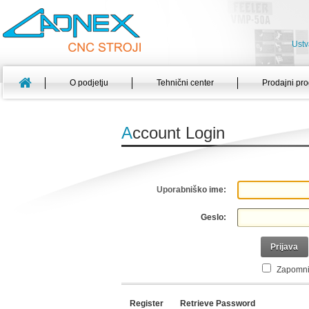
Ustv
O podjetju
Tehnični center
Prodajni pr
A
ccount Login
Uporabniško ime:
Geslo:
Prijava
Zapomni
Register
Retrieve Password