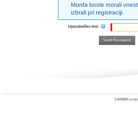
Morda boste morali vnesti
izbrali pri registraciji.
Uporabniško ime:
Send Password
CADNEX
podjet