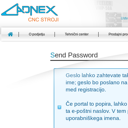
Ustv
O podjetju
Tehnični center
Prodajni pr
S
end Password
Geslo lahko zahtevate ta
ime; geslo bo poslano na 
med registracijo.
Če portal to popira, lahk
ta e-poštni naslov. V tem
uporabniškega imena.